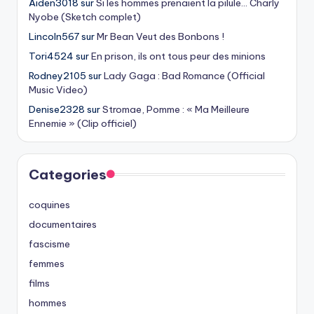
Aiden3018
sur
Si les hommes prenaient la pilule… Charly
Nyobe (Sketch complet)
Lincoln567
sur
Mr Bean Veut des Bonbons !
Tori4524
sur
En prison, ils ont tous peur des minions
Rodney2105
sur
Lady Gaga : Bad Romance (Official
Music Video)
Denise2328
sur
Stromae, Pomme : « Ma Meilleure
Ennemie » (Clip officiel)
Categories
coquines
documentaires
fascisme
femmes
films
hommes