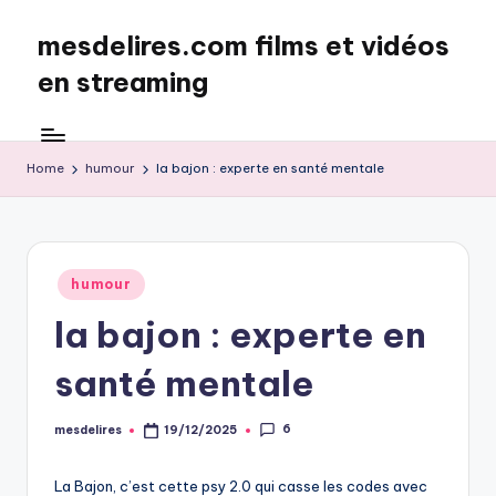
mesdelires.com films et vidéos
Skip
to
en streaming
content
mesdelires.org
:
film
Home
humour
la bajon : experte en santé mentale
et
video
complet
en
Posted
humour
français
in
la bajon : experte en
santé mentale
6
mesdelires
19/12/2025
Posted
by
La Bajon, c’est cette psy 2.0 qui casse les codes avec