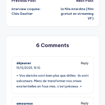
Post
Previous Post
Next Post
interview coquine :
la fille interdite (film
navigation
Cléa Gaultier
gratuit en streaming
VF)
6 Comments
déjeuner
Reply
19/12/2025,
15:10
« Vos sketchs sont bien plus que drôles : ils sont
salvateurs. Merci de transformer nos crises
existentielles en fous rires, c’est précieux. »
amoureux
Reply