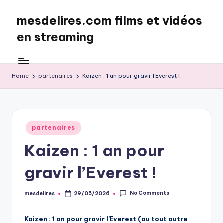
mesdelires.com films et vidéos
Skip
to
en streaming
content
mesdelires.org
:
film
Home
partenaires
Kaizen : 1 an pour gravir l’Everest !
et
video
complet
en
Posted
partenaires
français
in
Kaizen : 1 an pour
gravir l’Everest !
No Comments
mesdelires
29/05/2026
Posted
by
Kaizen : 1 an pour gravir l’Everest (ou tout autre