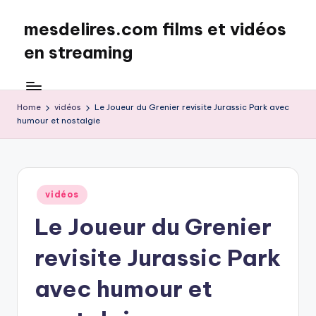
mesdelires.com films et vidéos
Skip
to
en streaming
content
mesdelires.org
:
film
Home
vidéos
Le Joueur du Grenier revisite Jurassic Park avec
humour et nostalgie
et
video
complet
en
français
Posted
vidéos
in
Le Joueur du Grenier
revisite Jurassic Park
avec humour et