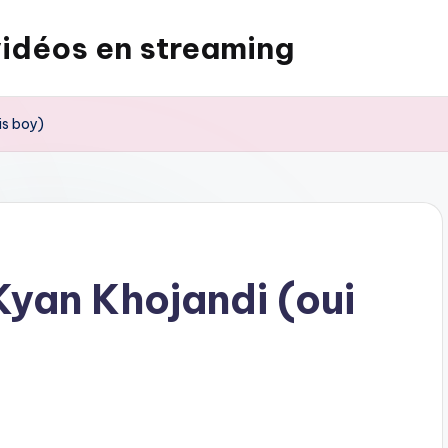
vidéos en streaming
is boy)
Kyan Khojandi (oui