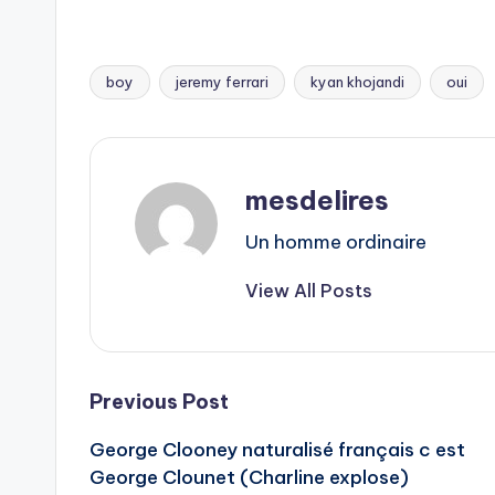
boy
jeremy ferrari
kyan khojandi
oui
Tags:
mesdelires
Un homme ordinaire
View All Posts
Post
Previous Post
George Clooney naturalisé français c est
navigation
George Clounet (Charline explose)