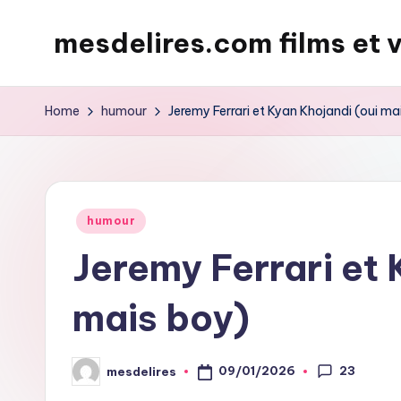
mesdelires.com films et 
Skip
to
mesdelires.org
content
:
Home
humour
Jeremy Ferrari et Kyan Khojandi (oui ma
film
et
video
complet
Posted
humour
en
in
Jeremy Ferrari et 
français
mais boy)
23
09/01/2026
mesdelires
Posted
by