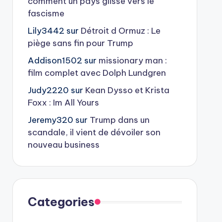
comment un pays glisse vers le
fascisme
Lily3442
sur
Détroit d Ormuz : Le
piège sans fin pour Trump
Addison1502
sur
missionary man :
film complet avec Dolph Lundgren
Judy2220
sur
Kean Dysso et Krista
Foxx : Im All Yours
Jeremy320
sur
Trump dans un
scandale, il vient de dévoiler son
nouveau business
Categories