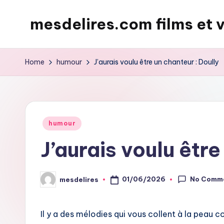
mesdelires.com films et 
Skip
to
mesdelires.org
content
:
Home
humour
J’aurais voulu être un chanteur : Doully
film
et
video
complet
Posted
humour
en
in
J’aurais voulu être
français
No Comm
01/06/2026
mesdelires
Posted
by
Il y a des mélodies qui vous collent à la peau