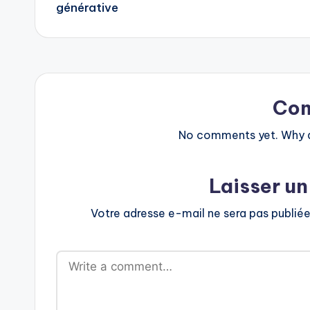
navigation
générative
Co
No comments yet. Why do
Laisser u
Votre adresse e-mail ne sera pas publiée