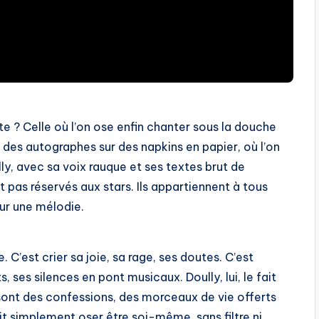
e ? Celle où l’on ose enfin chanter sous la douche
ne des autographes sur des napkins en papier, où l’on
lly, avec sa voix rauque et ses textes brut de
 pas réservés aux stars. Ils appartiennent à tous
sur une mélodie.
 C’est crier sa joie, sa rage, ses doutes. C’est
, ses silences en pont musicaux. Doully, lui, le fait
ont des confessions, des morceaux de vie offerts
tait simplement oser être soi-même, sans filtre ni