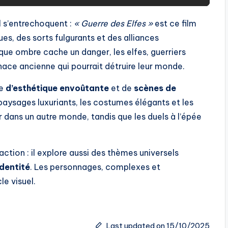
l s’entrechoquent :
« Guerre des Elfes »
est ce film
es, des sorts fulgurants et des alliances
ue ombre cache un danger, les elfes, guerriers
nace ancienne qui pourrait détruire leur monde.
ge
d’esthétique envoûtante
et de
scènes de
 paysages luxuriants, les costumes élégants et les
 dans un autre monde, tandis que les duels à l’épée
ction : il explore aussi des thèmes universels
identité
. Les personnages, complexes et
e visuel.
Last updated on 15/10/2025