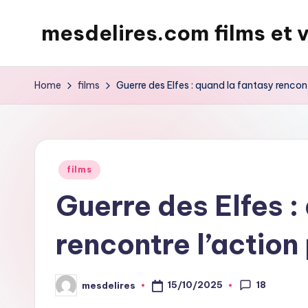
mesdelires.com films et 
Skip
to
mesdelires.org
content
:
Home
films
Guerre des Elfes : quand la fantasy rencont
film
et
video
complet
Posted
films
en
in
Guerre des Elfes :
français
rencontre l’action
18
15/10/2025
mesdelires
Posted
by