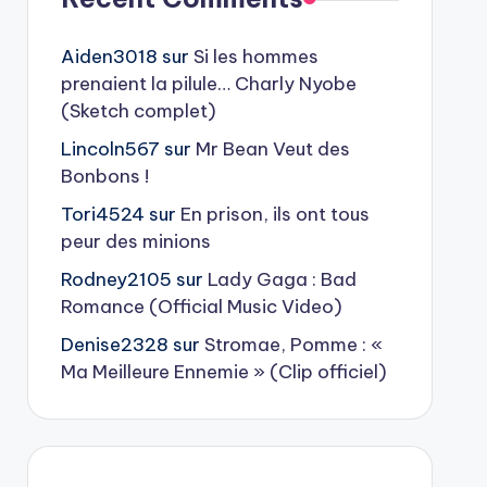
Aiden3018
sur
Si les hommes
prenaient la pilule… Charly Nyobe
(Sketch complet)
Lincoln567
sur
Mr Bean Veut des
Bonbons !
Tori4524
sur
En prison, ils ont tous
peur des minions
Rodney2105
sur
Lady Gaga : Bad
Romance (Official Music Video)
Denise2328
sur
Stromae, Pomme : «
Ma Meilleure Ennemie » (Clip officiel)