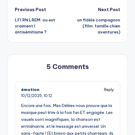
Post
Previous Post
Next Post
LFI RN LREM: ou est
un fidèle compagnon
navigation
vraiment l
(film: famille chien
antisémitisme ?
aventures)
5 Comments
émotion
Reply
10/12/2025,
10:12
Encore une fois, Mes Délires nous prouve que la
musique peut être à la fois fun ET engagée. Les
visuels sont magnifiques, la chanson est
entraînante, et le message est universel. Un
sans-faute ! (Et bravo aux petits chanteurs, ils