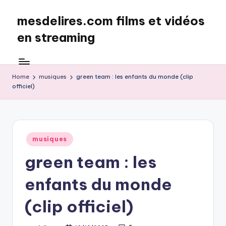
mesdelires.com films et vidéos
Skip
to
en streaming
content
mesdelires.org
:
film
Home
musiques
green team : les enfants du monde (clip
officiel)
et
video
complet
en
français
Posted
musiques
in
green team : les
enfants du monde
(clip officiel)