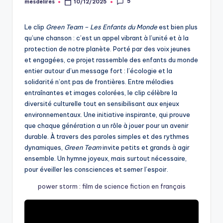
5
mesdelires
10/12/2025
Posted
by
Le clip
Green Team – Les Enfants du Monde
est bien plus
qu’une chanson : c’est un appel vibrant à l’unité et à la
protection de notre planète. Porté par des voix jeunes
et engagées, ce projet rassemble des enfants du monde
entier autour d’un message fort : l’écologie et la
solidarité n’ont pas de frontières. Entre mélodies
entraînantes et images colorées, le clip célèbre la
diversité culturelle tout en sensibilisant aux enjeux
environnementaux. Une initiative inspirante, qui prouve
que chaque génération a un rôle à jouer pour un avenir
durable. À travers des paroles simples et des rythmes
dynamiques,
Green Team
invite petits et grands à agir
ensemble. Un hymne joyeux, mais surtout nécessaire,
pour éveiller les consciences et semer l’espoir.
power storm : film de science fiction en français