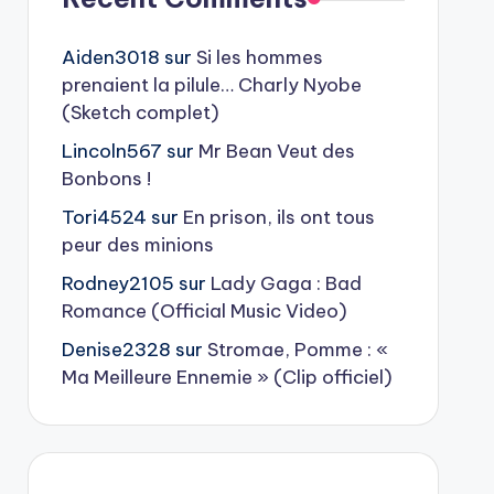
Aiden3018
sur
Si les hommes
prenaient la pilule… Charly Nyobe
(Sketch complet)
Lincoln567
sur
Mr Bean Veut des
Bonbons !
Tori4524
sur
En prison, ils ont tous
peur des minions
Rodney2105
sur
Lady Gaga : Bad
Romance (Official Music Video)
Denise2328
sur
Stromae, Pomme : «
Ma Meilleure Ennemie » (Clip officiel)