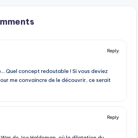
omments
Reply
 Quel concept redoutable ! Si vous deviez
our me convaincre de le découvrir, ce serait
Reply
 War de Joe Haldeman, où la dilatation du