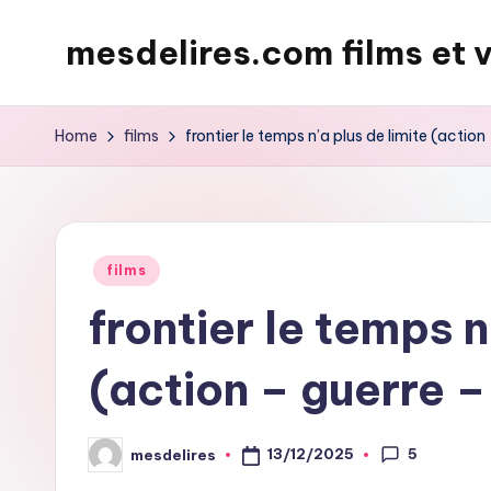
mesdelires.com films et 
Skip
to
mesdelires.org
content
:
Home
films
frontier le temps n’a plus de limite (action
film
et
video
complet
Posted
films
en
in
frontier le temps n
français
(action – guerre –
5
13/12/2025
mesdelires
Posted
by