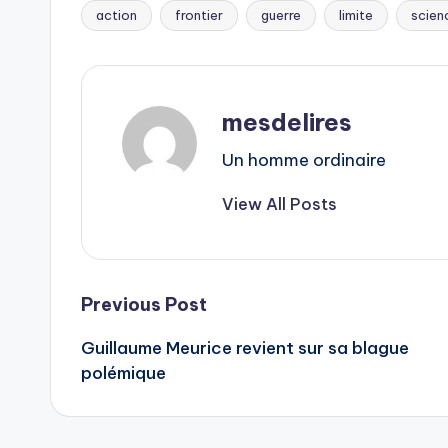
action
frontier
guerre
limite
scien
Tags:
mesdelires
Un homme ordinaire
View All Posts
Post
Previous Post
Guillaume Meurice revient sur sa blague
navigation
polémique