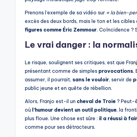
Prenons l’exemple de sa vidéo sur
« la bien-pe
excès des deux bords, mais le ton et les cibles
figures comme Éric Zemmour
. Coïncidence ? St
Le vrai danger : la normal
Le risque, soulignent ses critiques, est que Fra
présentant comme de simples
provocations
.
assumer, il pourrait,
sans le vouloir
, servir de
p
public jeune et en quête de rébellion.
Alors, Franjo est-il un
cheval de Troie
? Peut-ê
où
l’humour devient un outil politique
, la fron
plus floue. Une chose est sûre :
il a réussi à fai
comme pour ses détracteurs.