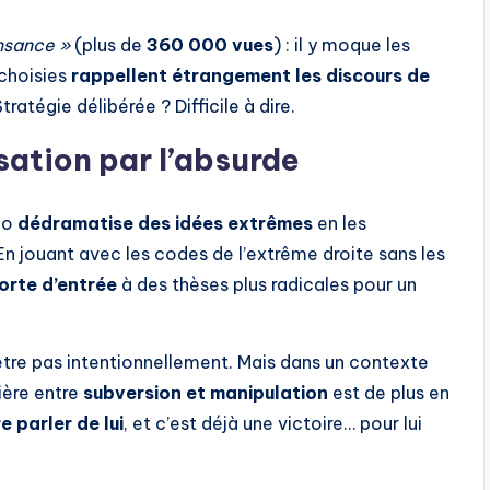
nsance »
(plus de
360 000 vues
) : il y moque les
 choisies
rappellent étrangement les discours de
ratégie délibérée ? Difficile à dire.
isation par l’absurde
njo
dédramatise des idées extrêmes
en les
 En jouant avec les codes de l’extrême droite sans les
orte d’entrée
à des thèses plus radicales pour un
tre pas intentionnellement. Mais dans un contexte
tière entre
subversion et manipulation
est de plus en
re parler de lui
, et c’est déjà une victoire… pour lui