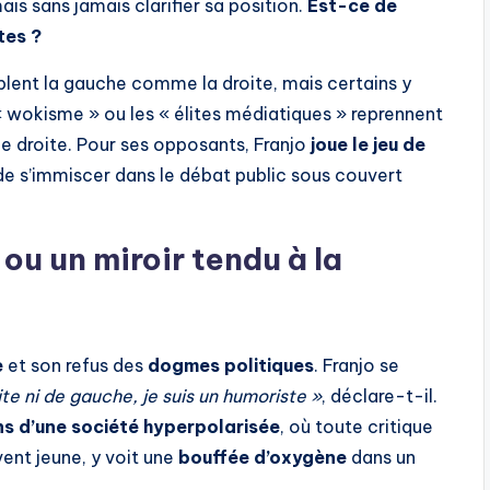
ais sans jamais clarifier sa position.
Est-ce de
tes ?
iblent la gauche comme la droite, mais certains y
« wokisme » ou les « élites médiatiques » reprennent
e droite. Pour ses opposants, Franjo
joue le jeu de
de s’immiscer dans le débat public sous couvert
 ou un miroir tendu à la
e
et son refus des
dogmes politiques
. Franjo se
oite ni de gauche, je suis un humoriste »
, déclare-t-il.
s d’une société hyperpolarisée
, où toute critique
ent jeune, y voit une
bouffée d’oxygène
dans un