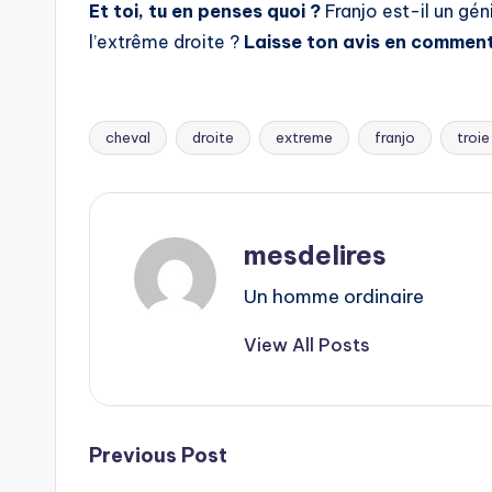
Et toi, tu en penses quoi ?
Franjo est-il un gén
l’extrême droite ?
Laisse ton avis en comment
cheval
droite
extreme
franjo
troie
Tags:
mesdelires
Un homme ordinaire
View All Posts
Post
Previous Post