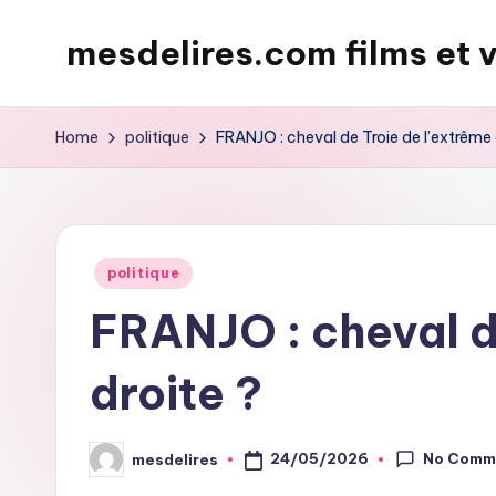
mesdelires.com films et 
Skip
to
mesdelires.org
content
:
Home
politique
FRANJO : cheval de Troie de l’extrême 
film
et
video
complet
Posted
politique
en
in
FRANJO : cheval d
français
droite ?
No Comm
24/05/2026
mesdelires
Posted
by