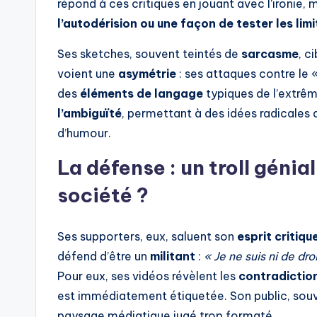
répond à ces critiques en jouant avec l’ironie, m
l’autodérision ou une façon de tester les limi
Ses sketches, souvent teintés de
sarcasme
, c
voient une
asymétrie
: ses attaques contre le 
des
éléments de langage
typiques de l’extrêm
l’ambiguïté
, permettant à des idées radicales 
d’humour.
La défense : un troll génial
société ?
Ses supporters, eux, saluent son
esprit critiqu
défend d’être un
militant
:
« Je ne suis ni de dr
Pour eux, ses vidéos révèlent les
contradiction
est immédiatement étiquetée. Son public, souv
paysage médiatique jugé trop formaté.