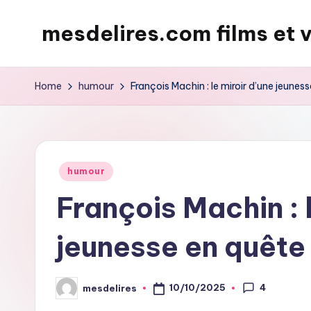
mesdelires.com films et 
Skip
to
mesdelires.org
content
:
Home
humour
François Machin : le miroir d’une jeunes
film
et
video
complet
Posted
humour
en
in
François Machin : 
français
jeunesse en quête
4
10/10/2025
mesdelires
Posted
by