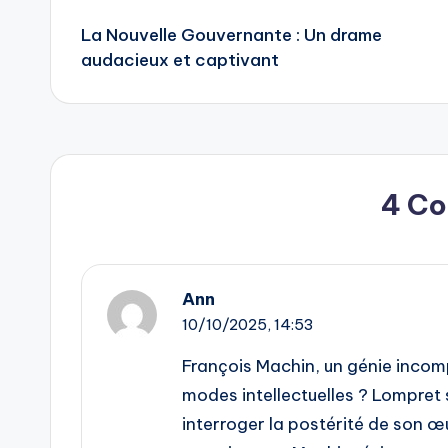
Post
La Nouvelle Gouvernante : Un drame
navigation
audacieux et captivant
4 C
Ann
10/10/2025,
14:53
François Machin, un génie incompr
modes intellectuelles ? Lompret
interroger la postérité de son œ