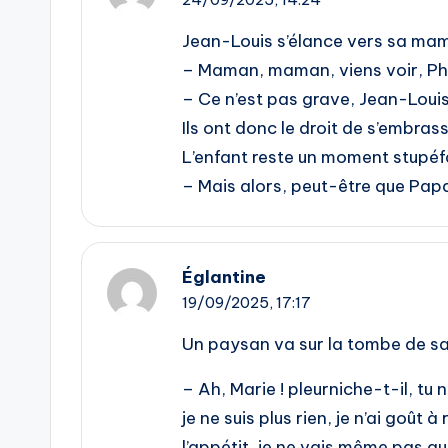
Jean-Louis s’élance vers sa mam
– Maman, maman, viens voir, Phi
– Ce n’est pas grave, Jean-Louis
Ils ont donc le droit de s’embrass
L’enfant reste un moment stupéf
– Mais alors, peut-être que Pap
Églantine
19/09/2025,
17:17
Un paysan va sur la tombe de s
– Ah, Marie ! pleurniche-t-il, t
je ne suis plus rien, je n’ai goût 
l’appétit, je ne vais même pas au 