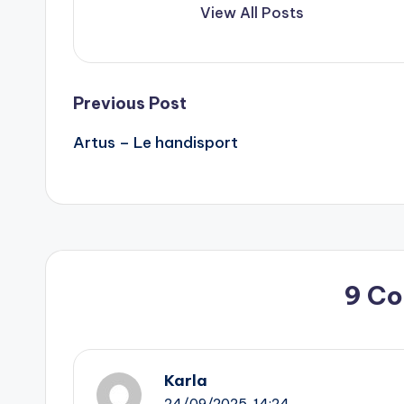
View All Posts
Post
Previous Post
Artus – Le handisport
navigation
9 C
Karla
24/09/2025,
14:24