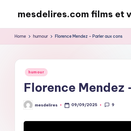
mesdelires.com films et 
Skip
to
mesdelires.org
content
:
Home
humour
Florence Mendez – Parler aux cons
film
et
video
complet
Posted
humour
en
in
Florence Mendez –
français
9
09/09/2025
mesdelires
Posted
by