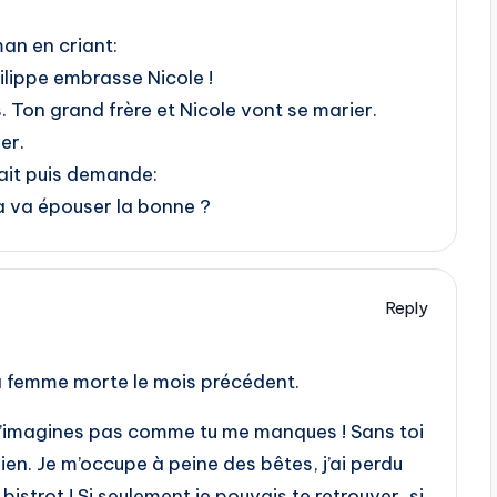
an en criant:
lippe embrasse Nicole !
. Ton grand frère et Nicole vont se marier.
er.
ait puis demande:
a va épouser la bonne ?
Reply
a femme morte le mois précédent.
u n’imagines pas comme tu me manques ! Sans toi
à rien. Je m’occupe à peine des bêtes, j’ai perdu
bistrot ! Si seulement je pouvais te retrouver, si