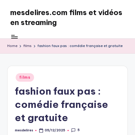
mesdelires.com films et vidéos
Skip
to
en streaming
content
mesdelires.org
:
film
Home
films
fashion faux pas : comédie française et gratuite
et
video
complet
en
Posted
films
français
in
fashion faux pas :
comédie française
et gratuite
5
mesdelires
05/12/2025
Posted