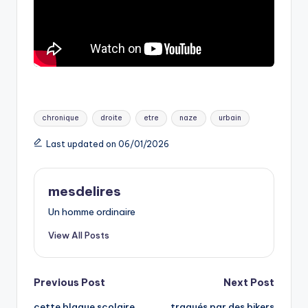
Tags:
chronique
droite
etre
naze
urbain
Last updated on 06/01/2026
mesdelires
Un homme ordinaire
View All Posts
Post
Previous Post
Next Post
cette blague scolaire
traqués par des bikers