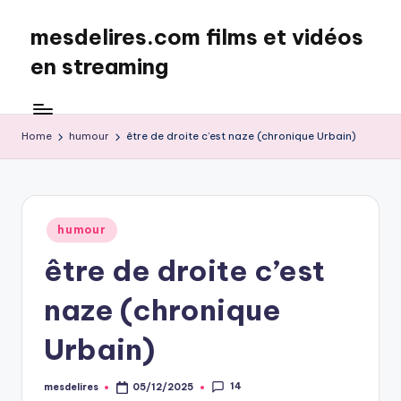
mesdelires.com films et vidéos
Skip
to
en streaming
content
mesdelires.org
:
film
Home
humour
être de droite c’est naze (chronique Urbain)
et
video
complet
en
Posted
humour
français
in
être de droite c’est
naze (chronique
Urbain)
14
mesdelires
05/12/2025
Posted