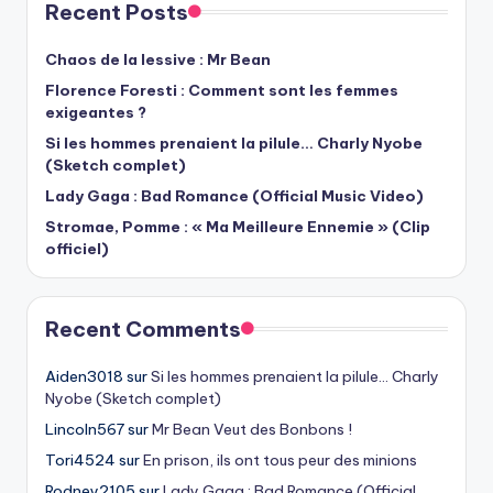
Recent Posts
Chaos de la lessive : Mr Bean
Florence Foresti : Comment sont les femmes
exigeantes ?
Si les hommes prenaient la pilule… Charly Nyobe
(Sketch complet)
Lady Gaga : Bad Romance (Official Music Video)
Stromae, Pomme : « Ma Meilleure Ennemie » (Clip
officiel)
Recent Comments
Aiden3018
sur
Si les hommes prenaient la pilule… Charly
Nyobe (Sketch complet)
Lincoln567
sur
Mr Bean Veut des Bonbons !
Tori4524
sur
En prison, ils ont tous peur des minions
Rodney2105
sur
Lady Gaga : Bad Romance (Official