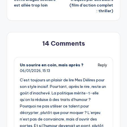
navigation
est allée trop loin
(film d’action complet
: thriller)
14 Comments
Un sourire en coin, mais après ?
Reply
06/01/2026,
15:13
C’est toujours un plaisir de lire Mes Délires pour
son style incisif. Pourtant, après le rire, reste un
goût d’inachevé. La politique mérite-t-elle
qu’on la réduise à des traits d’humour ?
Pourquoi ne pas utiliser ce talent pour
décrypter, plutôt que pour moquer ? L’enjeu
n’est pas de convaincre, mais d’ouvrir des
portes. Et si l’humour devenait un pont, plutôt