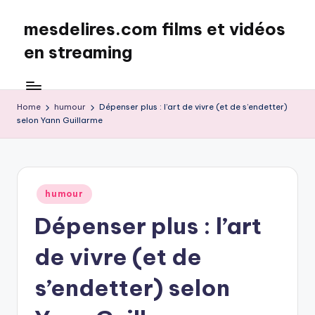
mesdelires.com films et vidéos
Skip
to
en streaming
content
mesdelires.org
:
film
Home
humour
Dépenser plus : l’art de vivre (et de s’endetter)
selon Yann Guillarme
et
video
complet
en
français
Posted
humour
in
Dépenser plus : l’art
de vivre (et de
s’endetter) selon