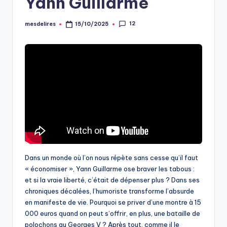
Yann Guillarme
12
mesdelires
15/10/2025
Posted
by
Dans un monde où l’on nous répète sans cesse qu’il faut
« économiser », Yann Guillarme ose braver les tabous :
et si la vraie liberté, c’était de dépenser plus ? Dans ses
chroniques décalées, l’humoriste transforme l’absurde
en manifeste de vie. Pourquoi se priver d’une montre à 15
000 euros quand on peut s’offrir, en plus, une bataille de
polochons au Georges V ? Après tout, comme il le