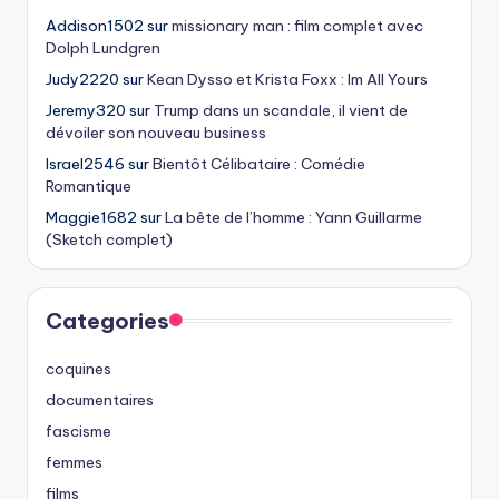
Addison1502
sur
missionary man : film complet avec
Dolph Lundgren
Judy2220
sur
Kean Dysso et Krista Foxx : Im All Yours
Jeremy320
sur
Trump dans un scandale, il vient de
dévoiler son nouveau business
Israel2546
sur
Bientôt Célibataire : Comédie
Romantique
Maggie1682
sur
La bête de l’homme : Yann Guillarme
(Sketch complet)
Categories
coquines
documentaires
fascisme
femmes
films