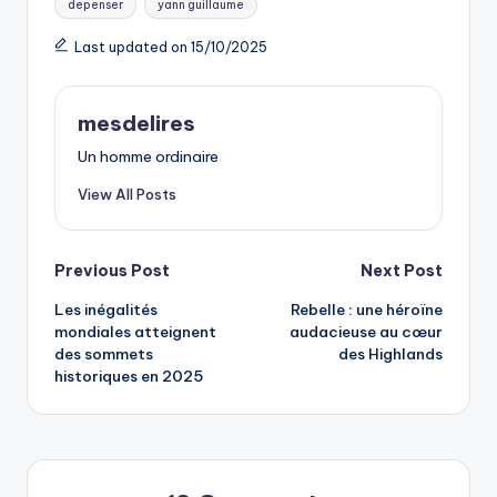
depenser
yann guillaume
Last updated on 15/10/2025
mesdelires
Un homme ordinaire
View All Posts
Post
Previous Post
Next Post
Les inégalités
Rebelle : une héroïne
navigation
mondiales atteignent
audacieuse au cœur
des sommets
des Highlands
historiques en 2025