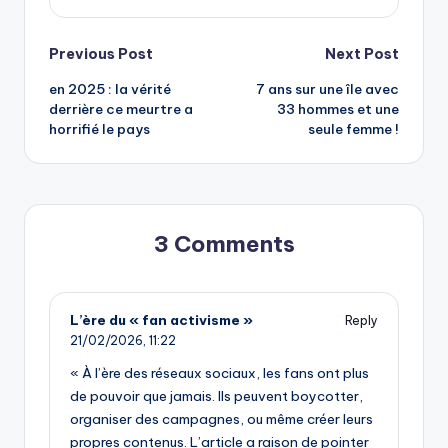
Post
Previous Post
Next Post
en 2025 : la vérité
7 ans sur une île avec
navigation
derrière ce meurtre a
33 hommes et une
horrifié le pays
seule femme !
3 Comments
L’ère du « fan activisme »
Reply
21/02/2026,
11:22
« À l’ère des réseaux sociaux, les fans ont plus
de pouvoir que jamais. Ils peuvent boycotter,
organiser des campagnes, ou même créer leurs
propres contenus. L’article a raison de pointer