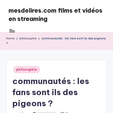
mesdelires.com films et vidéos
Skip
to
en streaming
content
mesdelires.org
:
film
Home
philosophie
communautés : les fans sont ils des pigeons
?
et
video
complet
en
français
Posted
philosophie
in
communautés : les
fans sont ils des
pigeons ?