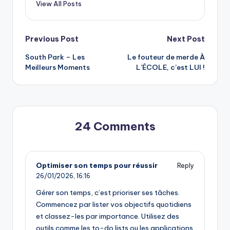
View All Posts
Post
Previous Post
Next Post
South Park – Les
Le fouteur de merde À
navigation
Meilleurs Moments
L’ÉCOLE, c’est LUI !
24 Comments
Optimiser son temps pour réussir
Reply
26/01/2026,
16:16
Gérer son temps, c’est prioriser ses tâches.
Commencez par lister vos objectifs quotidiens
et classez-les par importance. Utilisez des
outils comme les to-do lists ou les applications