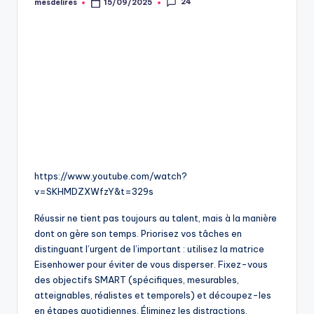
24
mesdelires
15/09/2025
Posted
by
https://www.youtube.com/watch?
v=SKHMDZXWfzY&t=329s
Réussir ne tient pas toujours au talent, mais à la manière
dont on gère son temps. Priorisez vos tâches en
distinguant l’urgent de l’important : utilisez la matrice
Eisenhower pour éviter de vous disperser. Fixez-vous
des objectifs SMART (spécifiques, mesurables,
atteignables, réalistes et temporels) et découpez-les
en étapes quotidiennes. Éliminez les distractions,