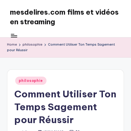
mesdelires.com films et vidéos
Skip
to
en streaming
content
mesdelires.org
:
film
Home
philosophie
Comment Utiliser Ton Temps Sagement
pour Réussir
et
video
complet
en
français
Posted
philosophie
in
Comment Utiliser Ton
Temps Sagement
pour Réussir