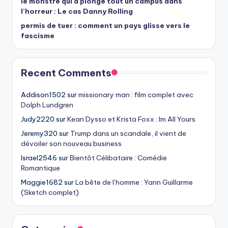
le monstre qui a plongé tout un campus dans
l’horreur : Le cas Danny Rolling
permis de tuer : comment un pays glisse vers le
fascisme
Recent Comments
Addison1502
sur
missionary man : film complet avec
Dolph Lundgren
Judy2220
sur
Kean Dysso et Krista Foxx : Im All Yours
Jeremy320
sur
Trump dans un scandale, il vient de
dévoiler son nouveau business
Israel2546
sur
Bientôt Célibataire : Comédie
Romantique
Maggie1682
sur
La bête de l’homme : Yann Guillarme
(Sketch complet)