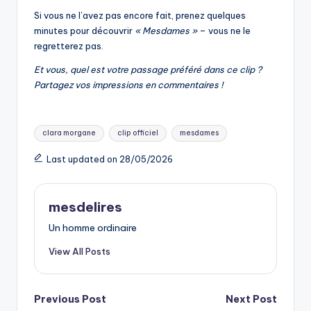
Si vous ne l’avez pas encore fait, prenez quelques
minutes pour découvrir
« Mesdames »
– vous ne le
regretterez pas.
Et vous, quel est votre passage préféré dans ce clip ?
Partagez vos impressions en commentaires !
Tags:
clara morgane
clip officiel
mesdames
Last updated on 28/05/2026
mesdelires
Un homme ordinaire
View All Posts
Post
Previous Post
Next Post