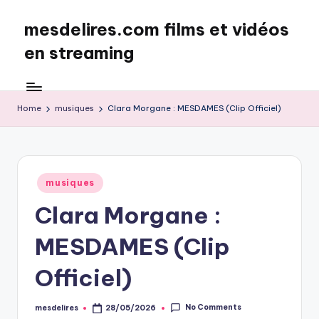
mesdelires.com films et vidéos
Skip
to
en streaming
content
mesdelires.org
:
film
Home
musiques
Clara Morgane : MESDAMES (Clip Officiel)
et
video
complet
en
Posted
musiques
français
in
Clara Morgane :
MESDAMES (Clip
Officiel)
No Comments
mesdelires
28/05/2026
Posted