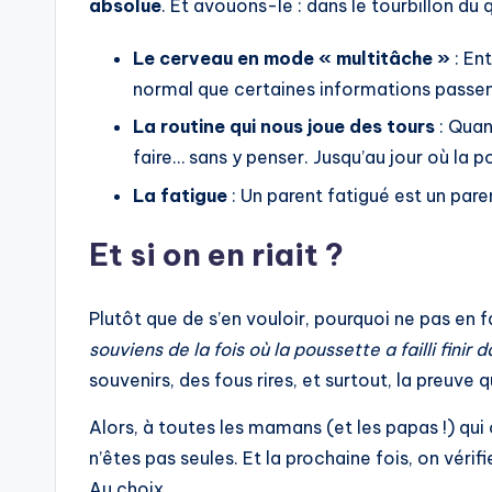
absolue
. Et avouons-le : dans le tourbillon du 
Le cerveau en mode « multitâche »
: Ent
normal que certaines informations passent
La routine qui nous joue des tours
: Quan
faire… sans y penser. Jusqu’au jour où la p
La fatigue
: Un parent fatigué est un paren
Et si on en riait ?
Plutôt que de s’en vouloir, pourquoi ne pas en 
souviens de la fois où la poussette a failli finir 
souvenirs, des fous rires, et surtout, la preuve 
Alors, à toutes les mamans (et les papas !) qui o
n’êtes pas seules. Et la prochaine fois, on vérif
Au choix.