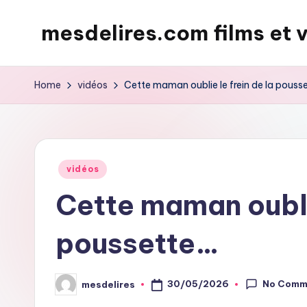
mesdelires.com films et 
Skip
to
mesdelires.org
content
:
Home
vidéos
Cette maman oublie le frein de la pouss
film
et
video
complet
Posted
vidéos
en
in
Cette maman oublie
français
poussette…
No Comm
30/05/2026
mesdelires
Posted
by