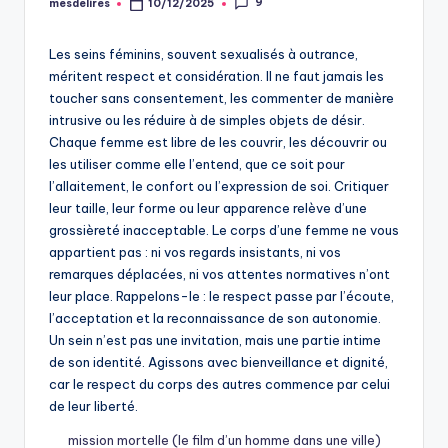
9
mesdelires
10/12/2025
Posted
by
Les seins féminins, souvent sexualisés à outrance,
méritent respect et considération. Il ne faut jamais les
toucher sans consentement, les commenter de manière
intrusive ou les réduire à de simples objets de désir.
Chaque femme est libre de les couvrir, les découvrir ou
les utiliser comme elle l’entend, que ce soit pour
l’allaitement, le confort ou l’expression de soi. Critiquer
leur taille, leur forme ou leur apparence relève d’une
grossièreté inacceptable. Le corps d’une femme ne vous
appartient pas : ni vos regards insistants, ni vos
remarques déplacées, ni vos attentes normatives n’ont
leur place. Rappelons-le : le respect passe par l’écoute,
l’acceptation et la reconnaissance de son autonomie.
Un sein n’est pas une invitation, mais une partie intime
de son identité. Agissons avec bienveillance et dignité,
car le respect du corps des autres commence par celui
de leur liberté.
mission mortelle (le film d’un homme dans une ville)