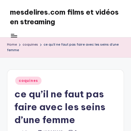
mesdelires.com films et vidéos
Skip
to
en streaming
content
mesdelires.org
:
film
Home
coquines
ce qu’il ne faut pas faire avec les seins d’une
femme
et
video
complet
en
français
Posted
coquines
in
ce qu’il ne faut pas
faire avec les seins
d’une femme