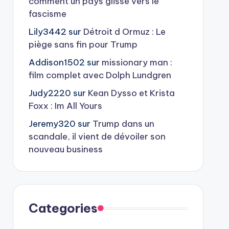
comment un pays glisse vers le
fascisme
Lily3442
sur
Détroit d Ormuz : Le
piège sans fin pour Trump
Addison1502
sur
missionary man :
film complet avec Dolph Lundgren
Judy2220
sur
Kean Dysso et Krista
Foxx : Im All Yours
Jeremy320
sur
Trump dans un
scandale, il vient de dévoiler son
nouveau business
Categories