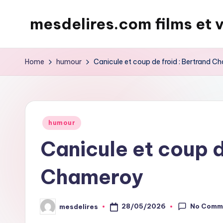
mesdelires.com films et 
Skip
to
mesdelires.org
content
:
Home
humour
Canicule et coup de froid : Bertrand 
film
et
video
complet
Posted
humour
en
in
Canicule et coup d
français
Chameroy
No Comm
28/05/2026
mesdelires
Posted
by