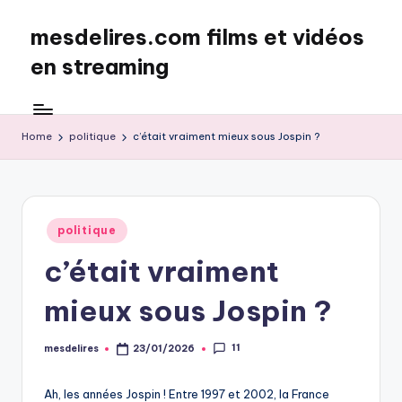
mesdelires.com films et vidéos
Skip
to
en streaming
content
mesdelires.org
:
film
Home
politique
c’était vraiment mieux sous Jospin ?
et
video
complet
en
Posted
politique
français
in
c’était vraiment
mieux sous Jospin ?
11
mesdelires
23/01/2026
Posted
by
Ah, les années Jospin ! Entre 1997 et 2002, la France