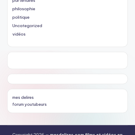
partenaires
philosophie
politique
Uncategorized
vidéos
mes delires
forum youtubeurs
Copyright 2026 —
mesdelires.com films et vidéos en