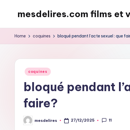
mesdelires.com films et 
Skip
to
mesdelires.org
content
:
Home
coquines
bloqué pendant l’acte sexuel : que fai
film
et
video
complet
Posted
coquines
en
in
bloqué pendant l’a
français
faire?
11
27/12/2025
mesdelires
Posted
by