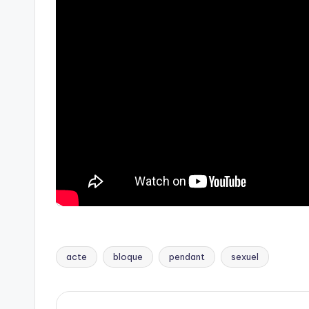
acte
bloque
pendant
sexuel
Tags: