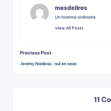
mesdelires
Un homme ordinaire
View All Posts
Post
Previous Post
Jeremy Nadeau : nul en sexe
navigation
11 C