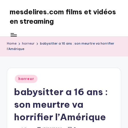
mesdelires.com films et vidéos
Skip
to
en streaming
content
mesdelires.org
:
film
Home
horreur
babysitter a 16 ans : son meurtre va horrifier
l’Amérique
et
video
complet
en
français
Posted
horreur
in
babysitter a 16 ans :
son meurtre va
horrifier l’Amérique