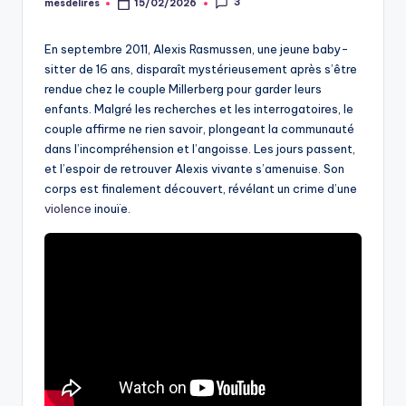
3
mesdelires
15/02/2026
Posted
by
En septembre 2011, Alexis Rasmussen, une jeune baby-
sitter de 16 ans, disparaît mystérieusement après s’être
rendue chez le couple Millerberg pour garder leurs
enfants. Malgré les recherches et les interrogatoires, le
couple affirme ne rien savoir, plongeant la communauté
dans l’incompréhension et l’angoisse. Les jours passent,
et l’espoir de retrouver Alexis vivante s’amenuise. Son
corps est finalement découvert, révélant un crime d’une
violence
inouïe.