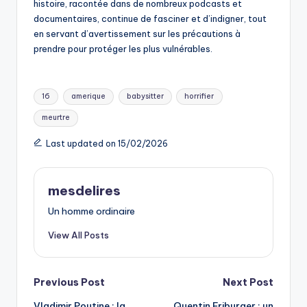
histoire, racontée dans de nombreux podcasts et
documentaires, continue de fasciner et d’indigner, tout
en servant d’avertissement sur les précautions à
prendre pour protéger les plus vulnérables.
Tags:
16
amerique
babysitter
horrifier
meurtre
Last updated on 15/02/2026
mesdelires
Un homme ordinaire
View All Posts
Post
Previous Post
Next Post
Vladimir Poutine : la
Quentin Friburger : un