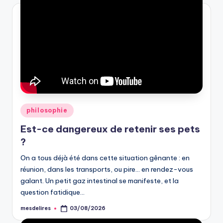
Posted
philosophie
in
Est-ce dangereux de retenir ses pets
?
On a tous déjà été dans cette situation gênante : en
réunion, dans les transports, ou pire… en rendez-vous
galant. Un petit gaz intestinal se manifeste, et la
question fatidique…
mesdelires
03/08/2026
Posted
by