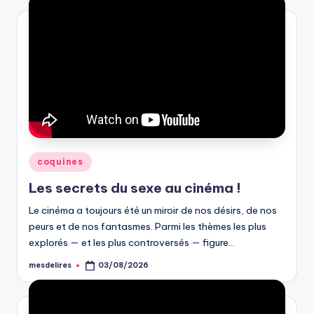
Posted
coquines
in
Les secrets du sexe au cinéma !
Le cinéma a toujours été un miroir de nos désirs, de nos
peurs et de nos fantasmes. Parmi les thèmes les plus
explorés — et les plus controversés — figure…
mesdelires
03/08/2026
Posted
by