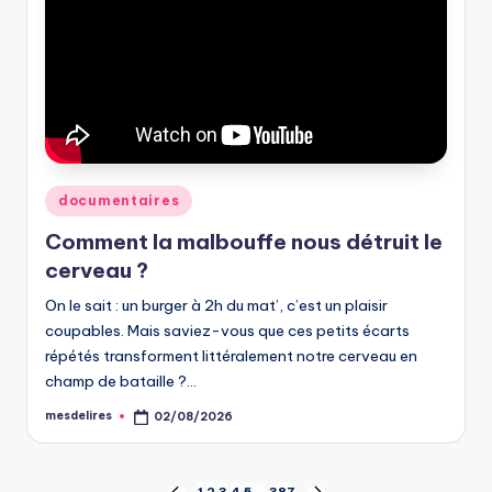
Posted
documentaires
in
Comment la malbouffe nous détruit le
cerveau ?
On le sait : un burger à 2h du mat’, c’est un plaisir
coupables. Mais saviez-vous que ces petits écarts
répétés transforment littéralement notre cerveau en
champ de bataille ?…
mesdelires
02/08/2026
Posted
by