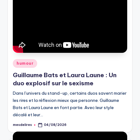
Posted
humour
in
Guillaume Bats et Laura Laune : Un
duo explosif sur le sexisme
Dans l’univers du stand-up, certains duos savent marier
les rires et la réflexion mieux que personne. Guillaume
Bats et Laura Laune en font partie. Avec leur style
décalé et leur…
mesdelires
04/08/2026
Posted
by