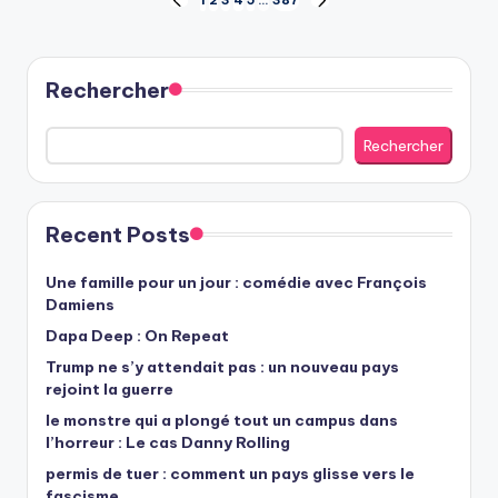
Pagination
1
2
3
4
5
…
387
PREVIOUS
NEXT
PAGE
PAGE
des
publications
Rechercher
Rechercher
Recent Posts
Une famille pour un jour : comédie avec François
Damiens
Dapa Deep : On Repeat
Trump ne s’y attendait pas : un nouveau pays
rejoint la guerre
le monstre qui a plongé tout un campus dans
l’horreur : Le cas Danny Rolling
permis de tuer : comment un pays glisse vers le
fascisme