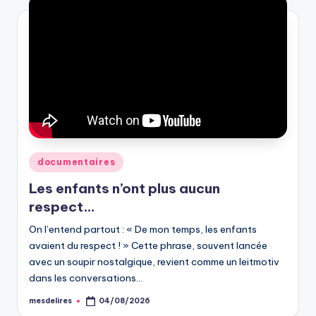
Posted
documentaires
in
Les enfants n’ont plus aucun
respect…
On l’entend partout : « De mon temps, les enfants
avaient du respect ! » Cette phrase, souvent lancée
avec un soupir nostalgique, revient comme un leitmotiv
dans les conversations…
mesdelires
04/08/2026
Posted
by