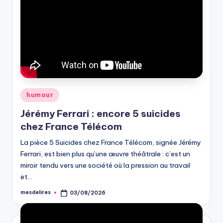
Posted
humour
in
Jérémy Ferrari : encore 5 suicides
chez France Télécom
La pièce 5 Suicides chez France Télécom, signée Jérémy
Ferrari, est bien plus qu’une œuvre théâtrale : c’est un
miroir tendu vers une société où la pression au travail
et…
mesdelires
03/08/2026
Posted
by