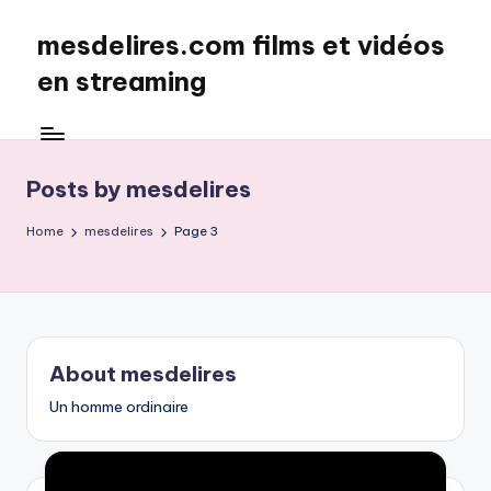
mesdelires.com films et vidéos
Skip
to
en streaming
content
mesdelires.org
:
film
Posts by mesdelires
et
video
Home
mesdelires
Page 3
complet
en
français
About mesdelires
Un homme ordinaire