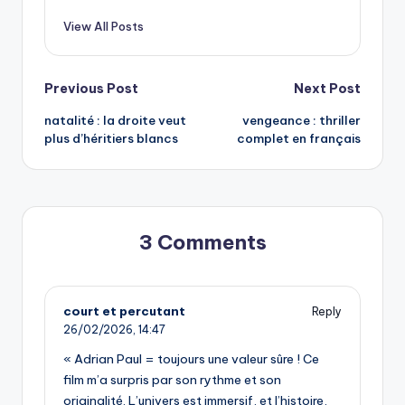
View All Posts
Post
Previous Post
Next Post
natalité : la droite veut
vengeance : thriller
navigation
plus d’héritiers blancs
complet en français
3 Comments
court et percutant
Reply
26/02/2026,
14:47
« Adrian Paul = toujours une valeur sûre ! Ce
film m’a surpris par son rythme et son
originalité. L’univers est immersif, et l’histoire,