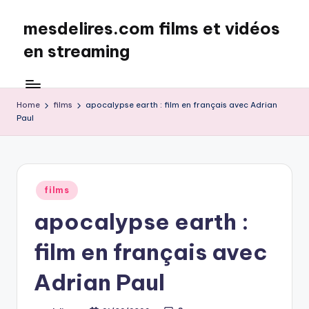
mesdelires.com films et vidéos
Skip
to
en streaming
content
mesdelires.org
:
film
Home
films
apocalypse earth : film en français avec Adrian
Paul
et
video
complet
en
français
Posted
films
in
apocalypse earth :
film en français avec
Adrian Paul