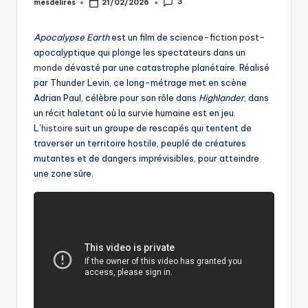
3
mesdelires
21/02/2026
Posted
by
Apocalypse Earth
est un film de science-fiction post-
apocalyptique qui plonge les spectateurs dans un
monde
dévasté par une catastrophe planétaire. Réalisé
par Thunder Levin, ce long-métrage met en scène
Adrian Paul, célèbre pour son rôle dans
Highlander
, dans
un récit haletant où la survie humaine est en jeu.
L’
histoire
suit un groupe de rescapés qui tentent de
traverser un territoire hostile, peuplé de créatures
mutantes et de dangers imprévisibles, pour atteindre
une zone sûre.