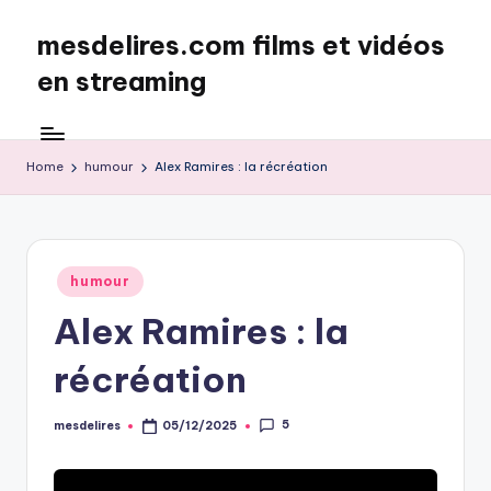
mesdelires.com films et vidéos
Skip
to
en streaming
content
mesdelires.org
:
film
Home
humour
Alex Ramires : la récréation
et
video
complet
en
Posted
humour
français
in
Alex Ramires : la
récréation
5
mesdelires
05/12/2025
Posted
by