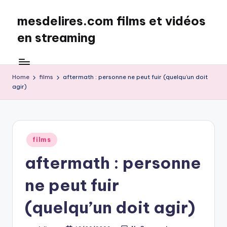
mesdelires.com films et vidéos
Skip
to
en streaming
content
mesdelires.org
:
film
Home
films
aftermath : personne ne peut fuir (quelqu’un doit
agir)
et
video
complet
en
français
Posted
films
in
aftermath : personne
ne peut fuir
(quelqu’un doit agir)