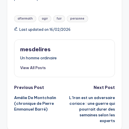
Tags:
aftermath
agir
fuir
personne
Last updated on 16/02/2026
mesdelires
Un homme ordinaire
View All Posts
Post
Previous Post
Next Post
Amélie De Montchalin
L’Iran est un adversaire
navigation
(chronique de Pierre
coriace : une guerre qui
Emmanuel Barré)
pourrait durer des
semaines selon les
experts