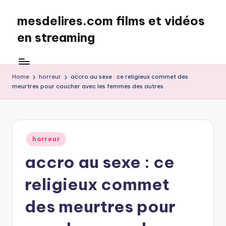
mesdelires.com films et vidéos
Skip
to
en streaming
content
mesdelires.org
:
film
Home
horreur
accro au sexe : ce religieux commet des
meurtres pour coucher avec les femmes des autres
et
video
complet
en
français
Posted
horreur
in
accro au sexe : ce
religieux commet
des meurtres pour