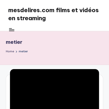
mesdelires.com films et vidéos
Skip
to
en streaming
content
mesdelires.org
:
film
metier
et
video
Home
metier
complet
en
français