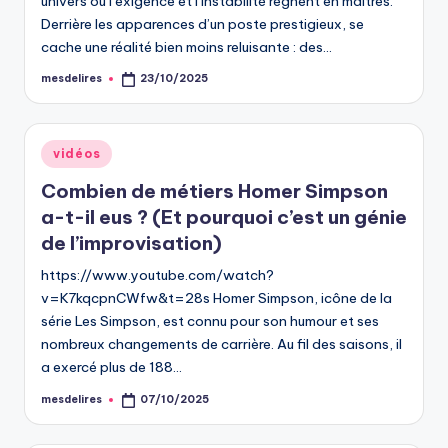
univers où l’exigence et l’instabilité règnent en maîtres.
Derrière les apparences d’un poste prestigieux, se
cache une réalité bien moins reluisante : des…
mesdelires
23/10/2025
Posted
by
Posted
vidéos
in
Combien de métiers Homer Simpson
a-t-il eus ? (Et pourquoi c’est un génie
de l’improvisation)
https://www.youtube.com/watch?
v=K7kqcpnCWfw&t=28s Homer Simpson, icône de la
série Les Simpson, est connu pour son humour et ses
nombreux changements de carrière. Au fil des saisons, il
a exercé plus de 188…
mesdelires
07/10/2025
Posted
by