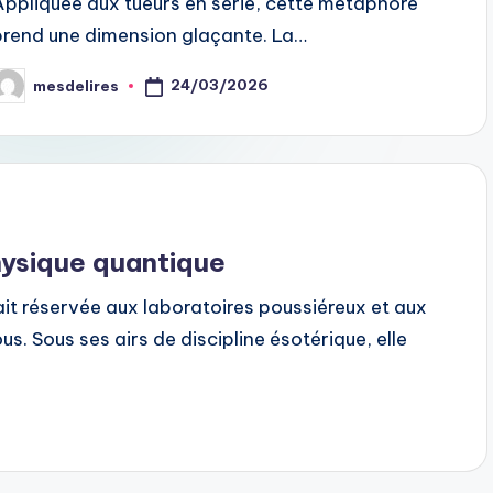
Appliquée aux tueurs en série, cette métaphore
prend une dimension glaçante. La…
24/03/2026
mesdelires
osted
y
hysique quantique
ait réservée aux laboratoires poussiéreux et aux
 Sous ses airs de discipline ésotérique, elle