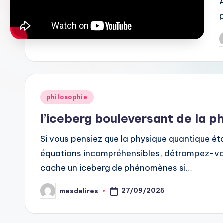
P
b
Posted
philosophie
in
l’iceberg bouleversant de la p
Si vous pensiez que la physique quantique ét
équations incompréhensibles, détrompez-vous.
cache un iceberg de phénomènes si…
27/09/2025
mesdelires
Posted
by