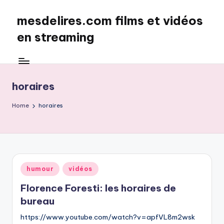
mesdelires.com films et vidéos
Skip
to
en streaming
content
mesdelires.org
:
film
horaires
et
video
Home
horaires
complet
en
français
Posted
humour
vidéos
in
Florence Foresti: les horaires de
bureau
https://www.youtube.com/watch?v=apfVL8m2wsk