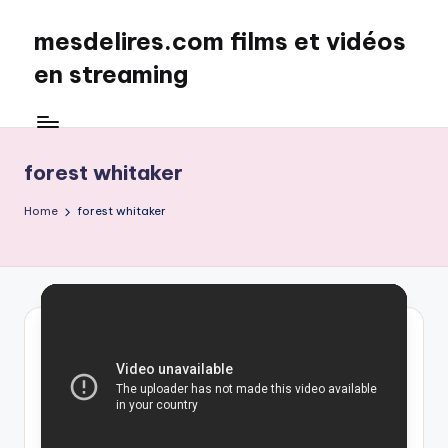
mesdelires.com films et vidéos
Skip
to
en streaming
content
mesdelires.org
:
film
forest whitaker
et
video
Home
forest whitaker
complet
en
français