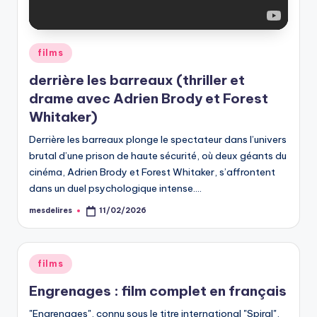
Posted
films
in
derrière les barreaux (thriller et
drame avec Adrien Brody et Forest
Whitaker)
Derrière les barreaux plonge le spectateur dans l’univers
brutal d’une prison de haute sécurité, où deux géants du
cinéma, Adrien Brody et Forest Whitaker, s’affrontent
dans un duel psychologique intense.…
mesdelires
11/02/2026
Posted
by
Posted
films
in
Engrenages : film complet en français
"Engrenages", connu sous le titre international "Spiral",