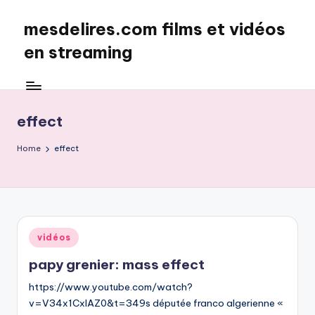
mesdelires.com films et vidéos
Skip
to
en streaming
content
mesdelires.org
:
film
effect
et
video
Home
effect
complet
en
français
Posted
vidéos
in
papy grenier: mass effect
https://www.youtube.com/watch?
v=V34x1CxlAZ0&t=349s députée franco algerienne «