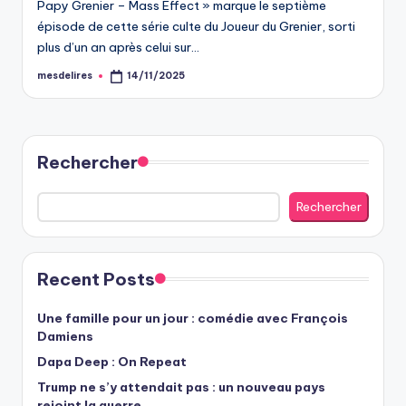
Papy Grenier – Mass Effect » marque le septième
épisode de cette série culte du Joueur du Grenier, sorti
plus d’un an après celui sur…
mesdelires
14/11/2025
Posted
by
Rechercher
Rechercher
Recent Posts
Une famille pour un jour : comédie avec François
Damiens
Dapa Deep : On Repeat
Trump ne s’y attendait pas : un nouveau pays
rejoint la guerre