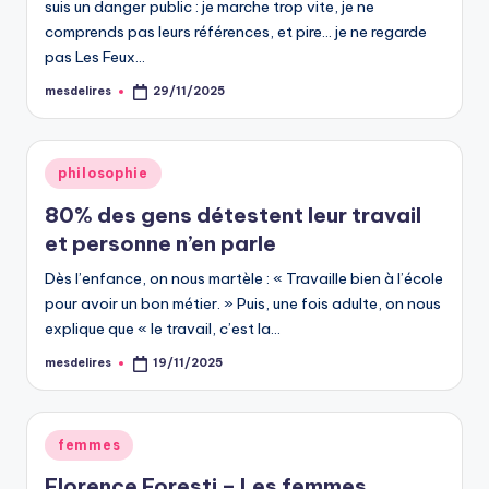
suis un danger public : je marche trop vite, je ne
comprends pas leurs références, et pire… je ne regarde
pas Les Feux…
mesdelires
29/11/2025
Posted
by
Posted
philosophie
in
80% des gens détestent leur travail
et personne n’en parle
Dès l’enfance, on nous martèle : « Travaille bien à l’école
pour avoir un bon métier. » Puis, une fois adulte, on nous
explique que « le travail, c’est la…
mesdelires
19/11/2025
Posted
by
Posted
femmes
in
Florence Foresti – Les femmes