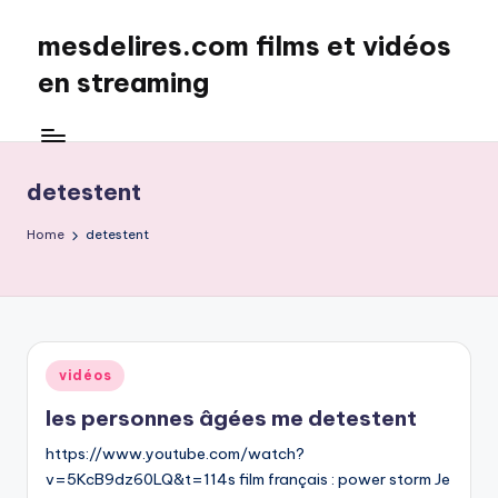
mesdelires.com films et vidéos
Skip
to
en streaming
content
mesdelires.org
:
film
detestent
et
video
Home
detestent
complet
en
français
Posted
vidéos
in
les personnes âgées me detestent
https://www.youtube.com/watch?
v=5KcB9dz60LQ&t=114s film français : power storm Je