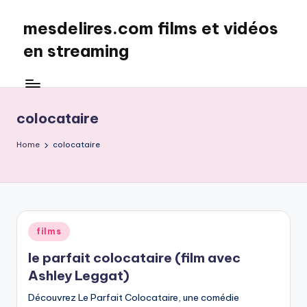
mesdelires.com films et vidéos
Skip
to
en streaming
content
mesdelires.org
:
film
colocataire
et
video
Home
colocataire
complet
en
français
Posted
films
in
le parfait colocataire (film avec
Ashley Leggat)
Découvrez Le Parfait Colocataire, une comédie