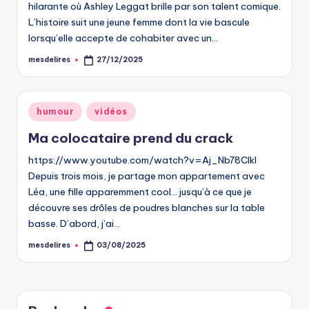
hilarante où Ashley Leggat brille par son talent comique.
L’histoire suit une jeune femme dont la vie bascule
lorsqu’elle accepte de cohabiter avec un…
mesdelires
27/12/2025
Posted
by
Posted
humour
vidéos
in
Ma colocataire prend du crack
https://www.youtube.com/watch?v=Aj_Nb78ClkI
Depuis trois mois, je partage mon appartement avec
Léa, une fille apparemment cool… jusqu’à ce que je
découvre ses drôles de poudres blanches sur la table
basse. D’abord, j’ai…
mesdelires
03/08/2025
Posted
by