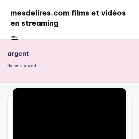
mesdelires.com films et vidéos
Skip
to
en streaming
content
mesdelires.org
:
film
argent
et
video
Home
argent
complet
en
français