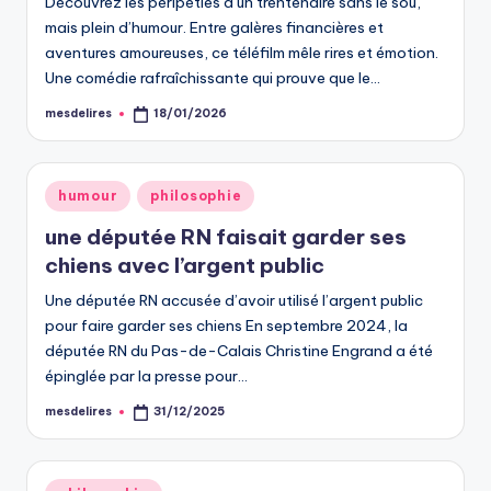
Découvrez les péripéties d’un trentenaire sans le sou,
mais plein d’humour. Entre galères financières et
aventures amoureuses, ce téléfilm mêle rires et émotion.
Une comédie rafraîchissante qui prouve que le…
mesdelires
18/01/2026
Posted
by
Posted
humour
philosophie
in
une députée RN faisait garder ses
chiens avec l’argent public
Une députée RN accusée d’avoir utilisé l’argent public
pour faire garder ses chiens En septembre 2024, la
députée RN du Pas-de-Calais Christine Engrand a été
épinglée par la presse pour…
mesdelires
31/12/2025
Posted
by
Posted