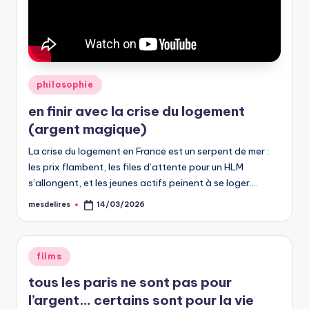
Posted
philosophie
in
en finir avec la crise du logement
(argent magique)
La crise du logement en France est un serpent de mer :
les prix flambent, les files d’attente pour un HLM
s’allongent, et les jeunes actifs peinent à se loger.…
mesdelires
14/03/2026
Posted
by
Posted
films
in
tous les paris ne sont pas pour
l’argent… certains sont pour la vie