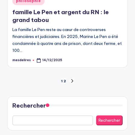
philosophie
in
famille Le Pen et argent du RN : le
grand tabou
La famille Le Pen reste au cœur de controverses
financières et judiciaires. En 2025, Marine Le Pen a été
condamnée à quatre ans de prison, dont deux ferme, et
100…
mesdelires
14/12/2025
Posted
by
Pagination
1
2
NEXT
PAGE
des
publications
Rechercher
Rechercher