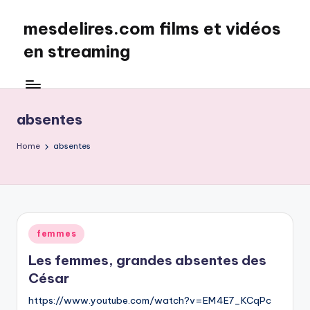
mesdelires.com films et vidéos
Skip
to
en streaming
content
mesdelires.org
:
film
absentes
et
video
Home
absentes
complet
en
français
Posted
femmes
in
Les femmes, grandes absentes des
César
https://www.youtube.com/watch?v=EM4E7_KCqPc