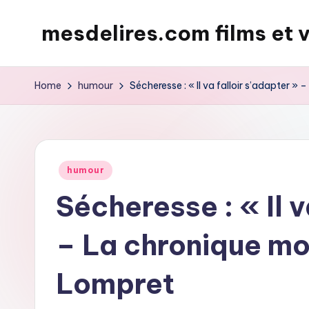
mesdelires.com films et 
Skip
to
mesdelires.org
content
:
Home
humour
Sécheresse : « Il va falloir s’adapter 
film
et
video
complet
Posted
humour
en
in
Sécheresse : « Il v
français
– La chronique m
Lompret