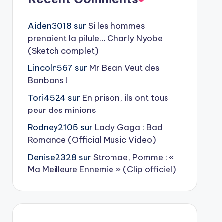
Aiden3018
sur
Si les hommes
prenaient la pilule… Charly Nyobe
(Sketch complet)
Lincoln567
sur
Mr Bean Veut des
Bonbons !
Tori4524
sur
En prison, ils ont tous
peur des minions
Rodney2105
sur
Lady Gaga : Bad
Romance (Official Music Video)
Denise2328
sur
Stromae, Pomme : «
Ma Meilleure Ennemie » (Clip officiel)