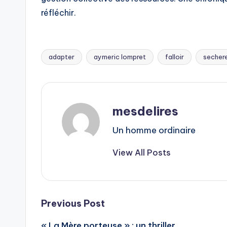
réfléchir.
adapter
aymeric lompret
falloir
secher
Tags:
mesdelires
Un homme ordinaire
View All Posts
Post
Previous Post
« La Mère porteuse » : un thriller