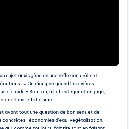
un sujet anxiogène en une réflexion drôle et
réactions : « On s’indigne quand les rivières
se à midi. » Son ton, à la fois léger et engagé,
mbrer dans le fatalisme.
est avant tout une question de bon sens et de
tes concrètes : économies d’eau, végétalisation,
e qui, comme toujours, fait rire tout en faisant