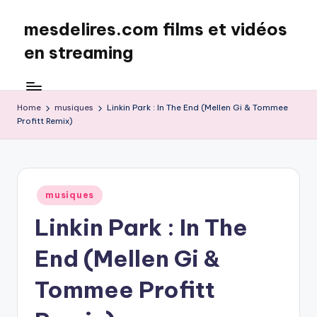
mesdelires.com films et vidéos
Skip
to
en streaming
content
mesdelires.org
:
film
Home
musiques
Linkin Park : In The End (Mellen Gi & Tommee
Profitt Remix)
et
video
complet
en
français
Posted
musiques
in
Linkin Park : In The
End (Mellen Gi &
Tommee Profitt