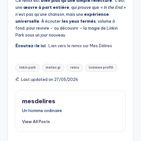
Ce remix est
bien plus qu’une simple relecture
: c’est
une
œuvre à part entière
, qui prouve que
« In the End »
n’est pas qu’une chanson, mais une
expérience
universelle
. À écouter
les yeux fermés
, volume à
fond, pour revivre – ou découvrir – la magie de Linkin
Park sous un jour nouveau.
Écoutez-le ici
:
Lien vers le remix sur Mes Délires
Tags:
linkin park
mellen gi
remix
tommee profitt
Last updated on 27/05/2026
mesdelires
Un homme ordinaire
View All Posts