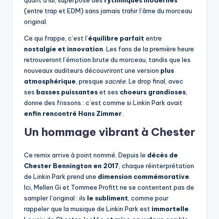
quant à lui, superpose des
rythmiques modernes
(entre trap et EDM) sans jamais trahir l’âme du morceau
original.
Ce qui frappe, c’est l’
équilibre parfait
entre
nostalgie et innovation
. Les fans de la première heure
retrouveront l’émotion brute du morceau, tandis que les
nouveaux auditeurs découvriront une version
plus
atmosphérique
, presque
sacrée
. Le drop final, avec
ses
basses puissantes
et ses
choeurs grandioses
,
donne des frissons : c’est comme si Linkin Park avait
enfin rencontré Hans Zimmer
.
Un hommage vibrant à Chester
Ce remix arrive à point nommé. Depuis le
décès de
Chester Bennington en 2017
, chaque réinterprétation
de Linkin Park prend une
dimension commémorative
.
Ici, Mellen Gi et Tommee Profitt ne se contentent pas de
sampler l’original : ils
le subliment
, comme pour
rappeler que la musique de Linkin Park est
immortelle
.