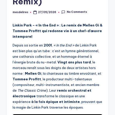
Remix)
No Comments
mesdelires
27/05/2026
Posted
by
Linkin Park – « In the End » : Le remix de Mellen Gi &
Tommee Profitt qui redonne vie à un chef-d’œuvre
intemporel
Depuis sa sortie en
2001
,
« In the End »
de Linkin Park
est bien plus qu’un tube : c’est un hymne générationnel,
une catharsis collective, et un hommage éternel à
l’énergie brute du nu-metal.
Vingt ans plus tard
, le
morceau renaît sous les doigts de deux artistes hors
norme :
Mellen Gi
, la chanteuse au timbre envoûtant, et
Tommee Profitt
, le producteur multi-talentueux
(compositeur, multi-instrumentiste, et ancien membre
de
The Classic Crime
). Leur
remix orchestral et
électronique
transforme le classique en une
expérience
à la fois épique et intimiste
, prouvant que
la magie de Linkin Park traverse les époques.