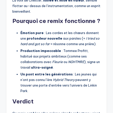
La voix de Chester,
isolée et mise en valeur
, semble
flotter au-dessus de l’instrumentation, comme un esprit
bienveillant.
Pourquoi ce remix fonctionne ?
Émotion pure
: Les cordes et les chœurs donnent
une
profondeur nouvelle
aux paroles («
I tried so
hard and got so far
» résonne comme une prière).
Production impeccable
: Tommee Profitt,
habitué aux projets ambitieux (comme ses
collaborations avec
Fleurie
ou
NGHTMRE
), signe un
travail
ultra-soigné
.
Un pont entre les générations
: Les jeunes qui
n’ont pas connu l’ère
Hybrid Theory
peuvent y
trouver une porte d’entrée vers l’univers de Linkin
Park.
Verdict