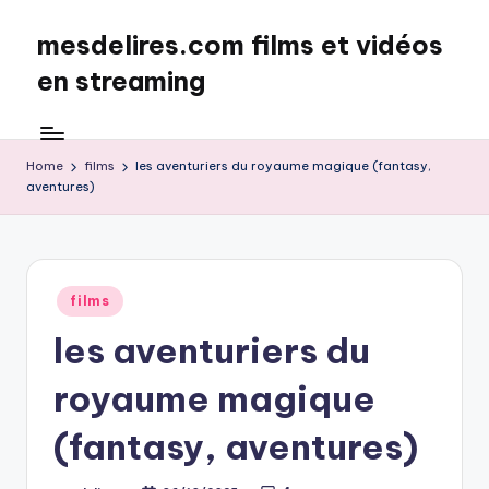
mesdelires.com films et vidéos
Skip
to
en streaming
content
mesdelires.org
:
film
Home
films
les aventuriers du royaume magique (fantasy,
aventures)
et
video
complet
en
français
Posted
films
in
les aventuriers du
royaume magique
(fantasy, aventures)