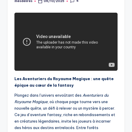
4
mesdelires
06/10/2025
Posted
by
Les Aventuriers du Royaume Magique : une quête
épique au cœur de la fantasy
Plongez dans l’univers envoûtant des
Aventuriers du
Royaume Magique
, où chaque page tourne vers une
nouvelle quête, un défi à relever ou un mystère à percer.
Ce jeu d’aventure fantasy, riche en rebondissements et
en créatures légendaires, invite les joueurs à incarner
des héros aux destins entrelacés. Entre forêts