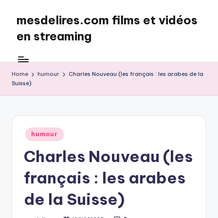
mesdelires.com films et vidéos
Skip
to
en streaming
content
mesdelires.org
:
film
Home
humour
Charles Nouveau (les français : les arabes de la
Suisse)
et
video
complet
en
français
Posted
humour
in
Charles Nouveau (les
français : les arabes
de la Suisse)