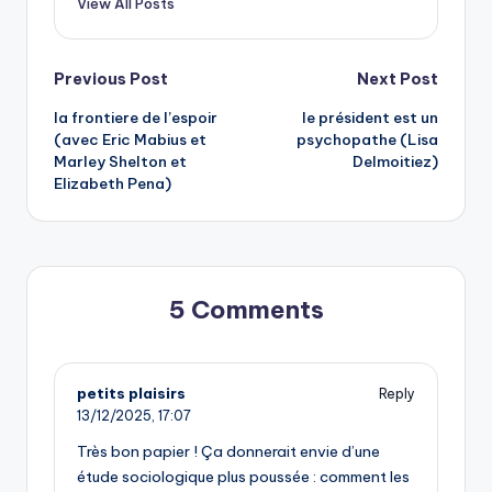
View All Posts
Post
Previous Post
Next Post
la frontiere de l’espoir
le président est un
navigation
(avec Eric Mabius et
psychopathe (Lisa
Marley Shelton et
Delmoitiez)
Elizabeth Pena)
5 Comments
petits plaisirs
Reply
13/12/2025,
17:07
Très bon papier ! Ça donnerait envie d’une
étude sociologique plus poussée : comment les