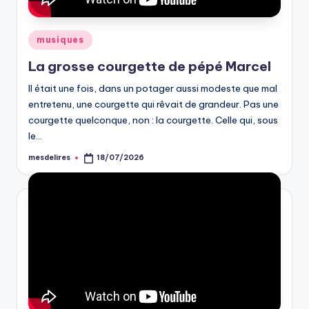
Posted
musiques
in
La grosse courgette de pépé Marcel
Il était une fois, dans un potager aussi modeste que mal
entretenu, une courgette qui rêvait de grandeur. Pas une
courgette quelconque, non : la courgette. Celle qui, sous
le…
mesdelires
18/07/2026
Posted
by