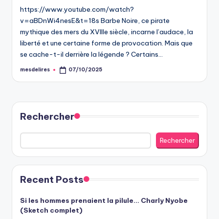
https://www.youtube.com/watch?
v=aBDnWi4nesE&t=18s Barbe Noire, ce pirate
mythique des mers du XVIIIe siècle, incarne l’audace, la
liberté et une certaine forme de provocation. Mais que
se cache-t-il derrière la légende ? Certains…
mesdelires
07/10/2025
Posted
by
Rechercher
Rechercher
Recent Posts
Si les hommes prenaient la pilule… Charly Nyobe
(Sketch complet)