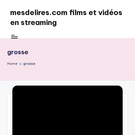
mesdelires.com films et vidéos
Skip
to
en streaming
content
mesdelires.org
:
film
grosse
et
video
Home
grosse
complet
en
français