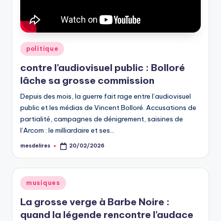
Posted
politique
in
contre l’audiovisuel public : Bolloré
lâche sa grosse commission
Depuis des mois, la guerre fait rage entre l’audiovisuel
public et les médias de Vincent Bolloré. Accusations de
partialité, campagnes de dénigrement, saisines de
l’Arcom : le milliardaire et ses…
mesdelires
20/02/2026
Posted
by
Posted
musiques
in
La grosse verge à Barbe Noire :
quand la légende rencontre l’audace