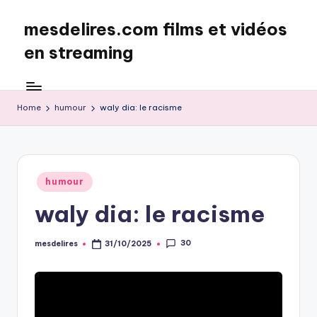
mesdelires.com films et vidéos
Skip
to
en streaming
content
mesdelires.org
:
film
Home
humour
waly dia: le racisme
et
video
complet
en
Posted
humour
français
in
waly dia: le racisme
30
mesdelires
31/10/2025
Posted
by