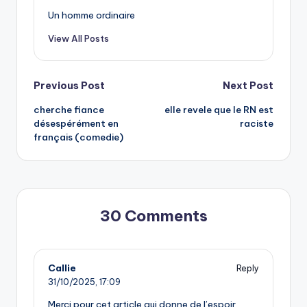
Un homme ordinaire
View All Posts
Post
Previous Post
Next Post
cherche fiance
elle revele que le RN est
navigation
désespérément en
raciste
français (comedie)
30 Comments
Callie
Reply
31/10/2025,
17:09
Merci pour cet article qui donne de l’espoir.