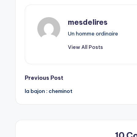
mesdelires
Un homme ordinaire
View All Posts
Post
Previous Post
la bajon : cheminot
navigation
10 C