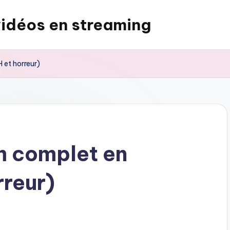
vidéos en streaming
H et horreur)
lm complet en
rreur)