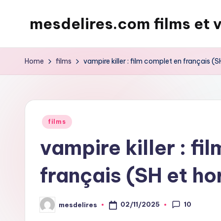
mesdelires.com films et 
Skip
to
mesdelires.org
content
:
Home
films
vampire killer : film complet en français (S
film
et
video
complet
Posted
films
en
in
vampire killer : fi
français
français (SH et ho
10
02/11/2025
mesdelires
Posted
by