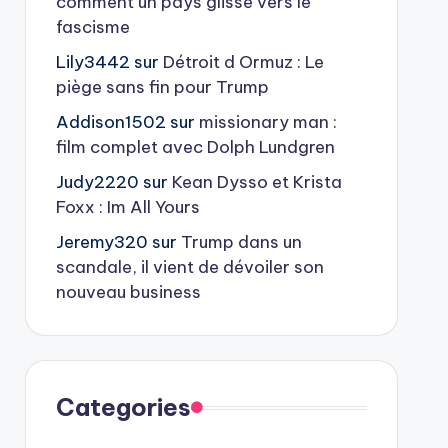
comment un pays glisse vers le
fascisme
Lily3442
sur
Détroit d Ormuz : Le
piège sans fin pour Trump
Addison1502
sur
missionary man :
film complet avec Dolph Lundgren
Judy2220
sur
Kean Dysso et Krista
Foxx : Im All Yours
Jeremy320
sur
Trump dans un
scandale, il vient de dévoiler son
nouveau business
Categories