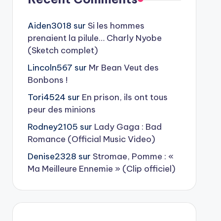
Aiden3018
sur
Si les hommes
prenaient la pilule… Charly Nyobe
(Sketch complet)
Lincoln567
sur
Mr Bean Veut des
Bonbons !
Tori4524
sur
En prison, ils ont tous
peur des minions
Rodney2105
sur
Lady Gaga : Bad
Romance (Official Music Video)
Denise2328
sur
Stromae, Pomme : «
Ma Meilleure Ennemie » (Clip officiel)