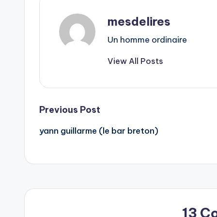
mesdelires
Un homme ordinaire
View All Posts
Post
Previous Post
yann guillarme (le bar breton)
navigation
13 C