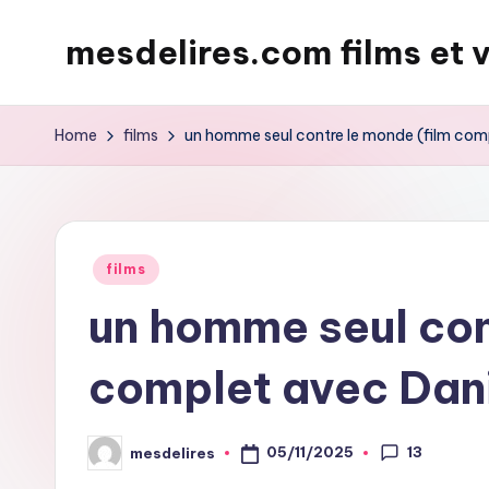
mesdelires.com films et 
Skip
to
mesdelires.org
content
:
Home
films
un homme seul contre le monde (film comp
film
et
video
complet
Posted
films
en
in
un homme seul con
français
complet avec Dani
13
05/11/2025
mesdelires
Posted
by