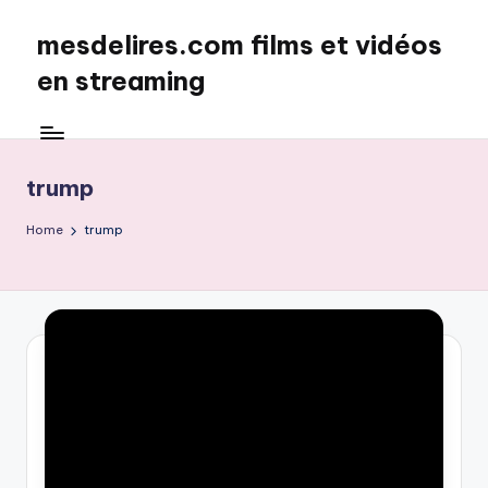
mesdelires.com films et vidéos
Skip
to
en streaming
content
mesdelires.org
:
film
trump
et
video
Home
trump
complet
en
français