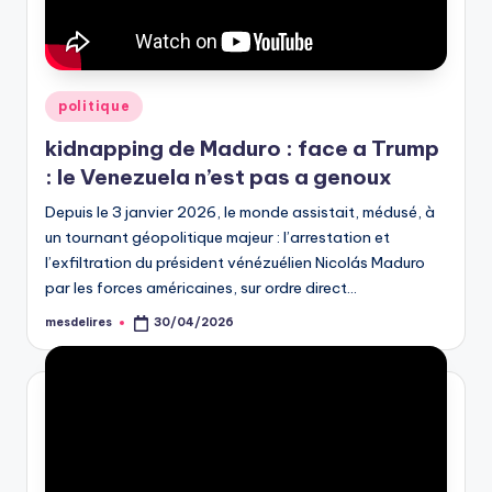
Posted
politique
in
kidnapping de Maduro : face a Trump
: le Venezuela n’est pas a genoux
Depuis le 3 janvier 2026, le monde assistait, médusé, à
un tournant géopolitique majeur : l’arrestation et
l’exfiltration du président vénézuélien Nicolás Maduro
par les forces américaines, sur ordre direct…
mesdelires
30/04/2026
Posted
by