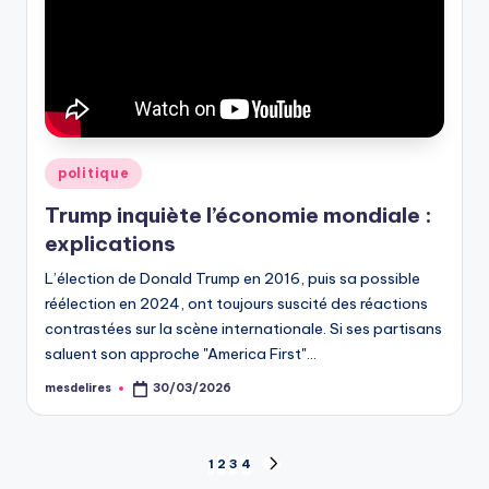
Posted
politique
in
Trump inquiète l’économie mondiale :
explications
L’élection de Donald Trump en 2016, puis sa possible
réélection en 2024, ont toujours suscité des réactions
contrastées sur la scène internationale. Si ses partisans
saluent son approche "America First"…
mesdelires
30/03/2026
Posted
by
Pagination
1
2
3
4
NEXT