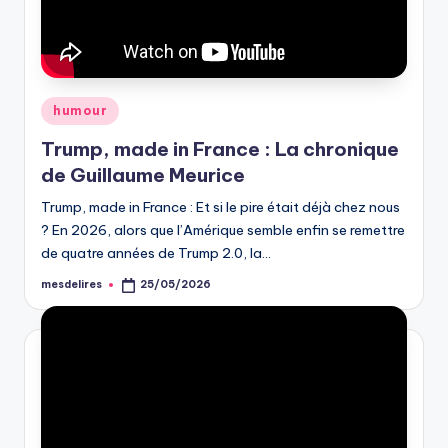
Posted
humour
in
Trump, made in France : La chronique
de Guillaume Meurice
Trump, made in France : Et si le pire était déjà chez nous
? En 2026, alors que l’Amérique semble enfin se remettre
de quatre années de Trump 2.0, la…
mesdelires
25/05/2026
Posted
by