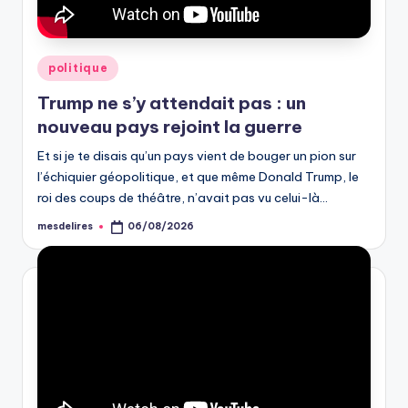
Posted
politique
in
Trump ne s’y attendait pas : un
nouveau pays rejoint la guerre
Et si je te disais qu’un pays vient de bouger un pion sur
l’échiquier géopolitique, et que même Donald Trump, le
roi des coups de théâtre, n’avait pas vu celui-là…
mesdelires
06/08/2026
Posted
by