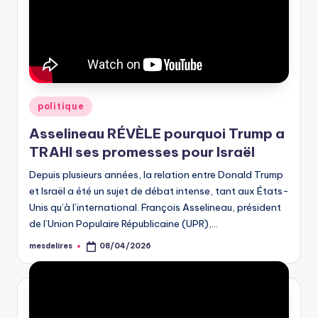
Posted
politique
in
Asselineau RÉVÈLE pourquoi Trump a
TRAHI ses promesses pour Israël
Depuis plusieurs années, la relation entre Donald Trump
et Israël a été un sujet de débat intense, tant aux États-
Unis qu’à l’international. François Asselineau, président
de l’Union Populaire Républicaine (UPR),…
mesdelires
08/04/2026
Posted
by