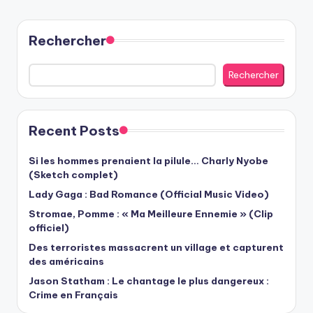
PAGE
des
publications
Rechercher
Rechercher
Recent Posts
Si les hommes prenaient la pilule… Charly Nyobe
(Sketch complet)
Lady Gaga : Bad Romance (Official Music Video)
Stromae, Pomme : « Ma Meilleure Ennemie » (Clip
officiel)
Des terroristes massacrent un village et capturent
des américains
Jason Statham : Le chantage le plus dangereux :
Crime en Français