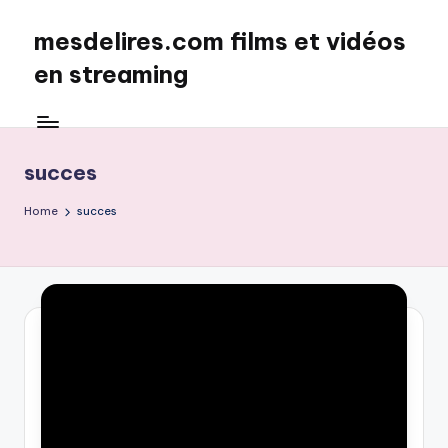
mesdelires.com films et vidéos
Skip
to
en streaming
content
mesdelires.org
:
film
succes
et
video
Home
succes
complet
en
français