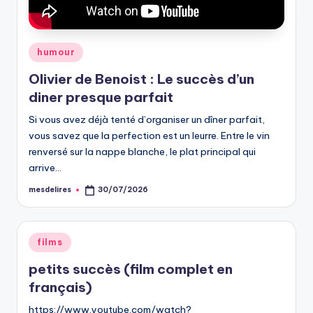
Posted
humour
in
Olivier de Benoist : Le succès d’un
diner presque parfait
Si vous avez déjà tenté d’organiser un dîner parfait,
vous savez que la perfection est un leurre. Entre le vin
renversé sur la nappe blanche, le plat principal qui
arrive…
mesdelires
30/07/2026
Posted
by
Posted
films
in
petits succès (film complet en
français)
https://www.youtube.com/watch?