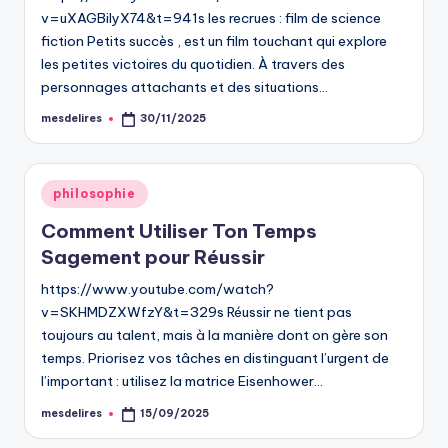
v=uXAGBilyX74&t=941s les recrues : film de science
fiction Petits succès , est un film touchant qui explore
les petites victoires du quotidien. À travers des
personnages attachants et des situations…
mesdelires
30/11/2025
Posted
by
Posted
philosophie
in
Comment Utiliser Ton Temps
Sagement pour Réussir
https://www.youtube.com/watch?
v=SKHMDZXWfzY&t=329s Réussir ne tient pas
toujours au talent, mais à la manière dont on gère son
temps. Priorisez vos tâches en distinguant l’urgent de
l’important : utilisez la matrice Eisenhower…
mesdelires
15/09/2025
Posted
by