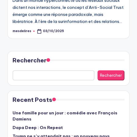
Dans un monde hyperconnecté où les réseaux sociaux
dictent nos interactions, le concept d’Anti-Social Trust
émerge comme une réponse paradoxale, mais
libératrice. À l’ère de la surinformation et des relations…
mesdelires
03/10/2025
Posted
by
Rechercher
Rechercher
Recent Posts
Une famille pour un jour : comédie avec François
Damiens
Dapa Deep : On Repeat
Trump ne s’y attendait pas : un nouveau pays