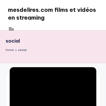
mesdelires.com films et vidéos
Skip
to
en streaming
content
mesdelires.org
:
film
social
et
video
Home
social
complet
en
français