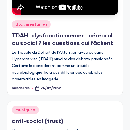
Posted
documentaires
in
TDAH : dysfonctionnement cérébral
ou social ? les questions qui fâchent
Le Trouble du Déficit de l’Attention avec ou sans
Hyperactivité (TDAH) suscite des débats passionnés.
Certains le considèrent comme un trouble
neurobiologique, lié à des différences cérébrales
observables en imagerie…
mesdelires
24/02/2026
Posted
by
Posted
musiques
in
anti-social (trust)