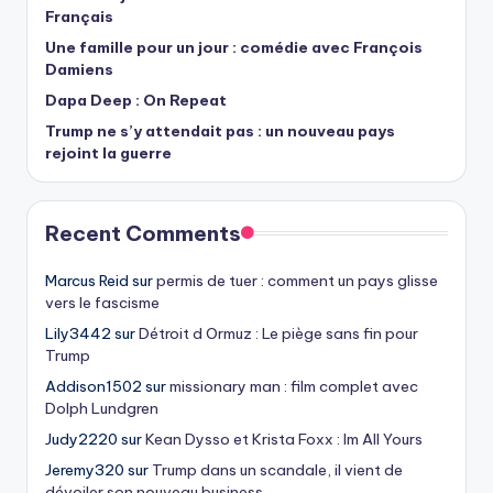
Français
Une famille pour un jour : comédie avec François
Damiens
Dapa Deep : On Repeat
Trump ne s’y attendait pas : un nouveau pays
rejoint la guerre
Recent Comments
Marcus Reid
sur
permis de tuer : comment un pays glisse
vers le fascisme
Lily3442
sur
Détroit d Ormuz : Le piège sans fin pour
Trump
Addison1502
sur
missionary man : film complet avec
Dolph Lundgren
Judy2220
sur
Kean Dysso et Krista Foxx : Im All Yours
Jeremy320
sur
Trump dans un scandale, il vient de
dévoiler son nouveau business