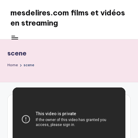
mesdelires.com films et vidéos
Skip
to
en streaming
content
mesdelires.org
:
film
scene
et
video
Home
scene
complet
en
français