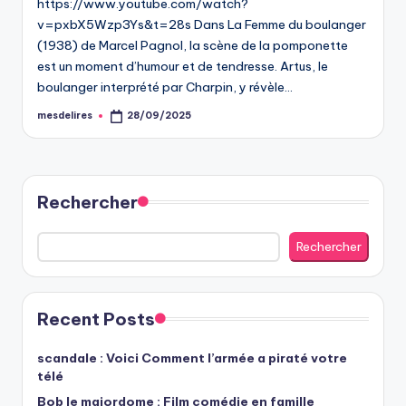
https://www.youtube.com/watch?
v=pxbX5Wzp3Ys&t=28s Dans La Femme du boulanger
(1938) de Marcel Pagnol, la scène de la pomponette
est un moment d’humour et de tendresse. Artus, le
boulanger interprété par Charpin, y révèle…
mesdelires
28/09/2025
Posted
by
Rechercher
Rechercher
Recent Posts
scandale : Voici Comment l’armée a piraté votre
télé
Bob le majordome : Film comédie en famille